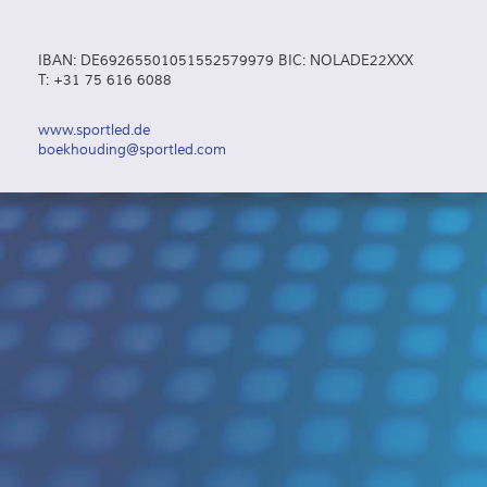
IBAN: DE69265501051552579979 BIC: NOLADE22XXX
T: +31 75 616 6088
www.sportled.de
boekhouding@sportled.com